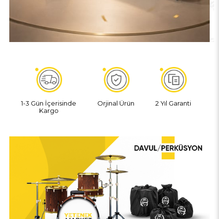
1-3 Gün İçerisinde
Orjinal Ürün
2 Yıl Garanti
Ü
Kargo