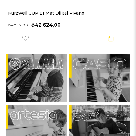
Kurzweil CUP E1 Mat Dijital Piyano
₺42.624,00
₺47.952,00
%22
%12
Yeni
%16
Yeni
Ürün
Ürün
%40
%18