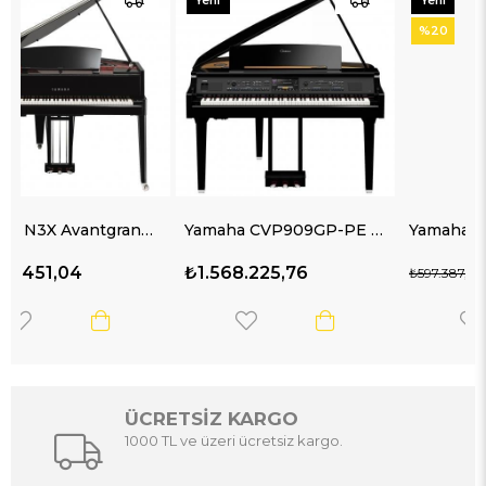
Yeni
Yeni
Ürün
Ürün
%20
Yamaha CVP909GP-PE Kuyruklu Dijital Piyano
Yamaha CLP-865 Dijital Grand Piyano (Beyaz)
₺1.568.225,76
₺478.710,00
₺597.387,96
ÜCRETSİZ KARGO
1000 TL ve üzeri ücretsiz kargo.