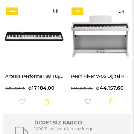
%6
%6
Artesia Performer 88 Tuşlu Taşınabilir Siyah Dijital Piyano
Pearl River V-05 Dijital Piyano (Beyaz)
84,00
₺44.157,60
₺44.1
₺46.800,00
₺46.800,00
ÜCRETSİZ KARGO
1000 TL ve üzeri ücretsiz kargo.