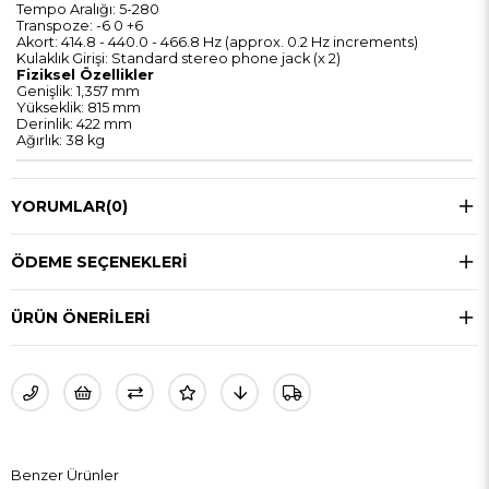
Tempo Aralığı: 5-280
Transpoze: -6 0 +6
Akort: 414.8 - 440.0 - 466.8 Hz (approx. 0.2 Hz increments)
Kulaklık Girişi: Standard stereo phone jack (x 2)
Fiziksel Özellikler
Genişlik: 1,357 mm
Yükseklik: 815 mm
Derinlik: 422 mm
Ağırlık: 38 kg
YORUMLAR
(0)
ÖDEME SEÇENEKLERI
ÜRÜN ÖNERILERI
Benzer Ürünler