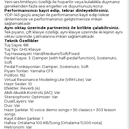
Yeni ses limitleyici özelliği ile hoparlör veya kulaklıkla duymanız
gerekenden fazla sesi engeller ve duyumunuzu korur.
Performansınızı kayıt edip, tekrar dinleyebilirsiniz.
YDP-145 güçlü araçları ile perfomansınızı kayıt edip tekrar
dinlemenize ve performansınızı geliştirmenize imkan
sağlamaktadır.
Aynı oktay üzerinde partneriniz ile birlikte çalabilirsiniz.
Tek piyano, çift klavye özelliği, aynı klavye üzerinde iki kişinin aynı
oktav üzerinde çalmalarına imkan sağlamaktadır.
Teknik Özellikler
Tuş Sayısı: 88
Tuş Tipi: GHS Klavye
Tuş Hassasiyeti: Hard/Medium/Soft/Fixed
Pedal Sayısı: 3: Damper (with half-pedal function), Sostenuto,
Soft
Pedal Fonksiyonları: Damper, Sostenuto, Soft
Piyanı Tonları: Yamaha CFX
Polifoni: 192
Virtual Resonance Modeling Lite (VRM Lite): Var
Hazır Sesler: 10
Efektler: Reverb (4)
Akıllı Akustik Kontrolü (IAC): Var
Stereophonic Optimizer: Var
Dual/Layers: Var
Duo: Var
Hazır Şarkılar: 10 voice demo songs + 50 classics + 303 lesson
songs
Kayıt Edilen Şarkılar: 1
Hafıza: Ortalama 100 KB/Song (Ortalama 11,000 nota)
Metronom: Var