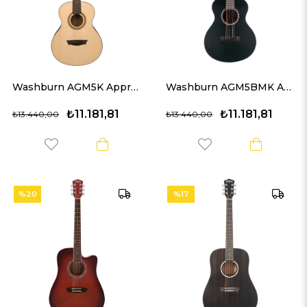
Washburn AGM5K Apprentice G-Mini 5 Akustik Gitar
Washburn AGM5BMK Apprentice G-Mini 5 Akustik Gitar
₺11.181,81
₺11.181,81
₺13.440,00
₺13.440,00
%20
%17