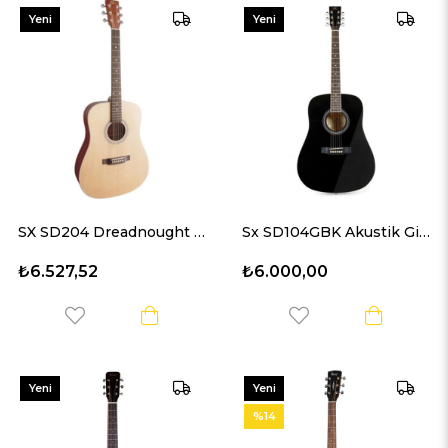
Yeni
Yeni
Ürün
Ürün
SX SD204 Dreadnought Akustik Gitar (Natural)
Sx SD104GBK Akustik Gitar
₺6.527,52
₺6.000,00
Yeni
Yeni
Ürün
Ürün
%14