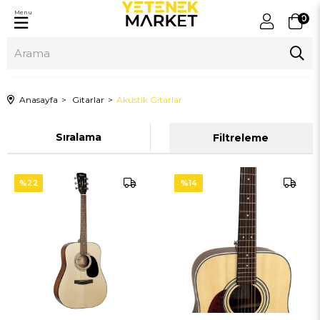
Menu
0
Anasayfa
Gitarlar
Akustik Gitarlar
Sıralama
Filtreleme
%22
%14