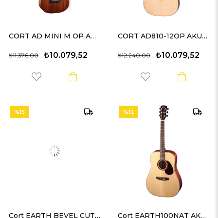
CORT AD MINI M OP AKUSTİK GİTAR 3/4
CORT AD810-12OP AKUSTİK GİTAR, 12 TELLİ
₺10.079,52
₺10.079,52
₺11.376,00
₺12.240,00
%15
%12
Cort EARTH BEVEL CUT OP AKUSTİK GİTAR
Cort EARTH100NAT AKUSTİK GİTAR