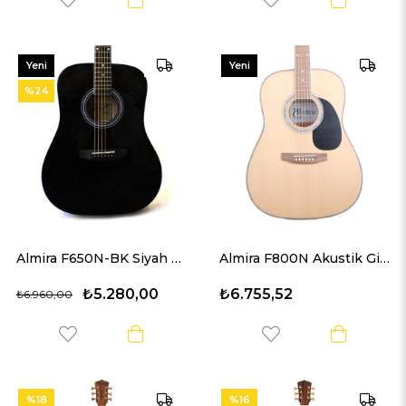
Yeni
Yeni
Ürün
Ürün
%24
Almira F650N-BK Siyah Akustik Gitar
Almira F800N Akustik Gitar
₺5.280,00
₺6.755,52
₺6.960,00
%18
%16