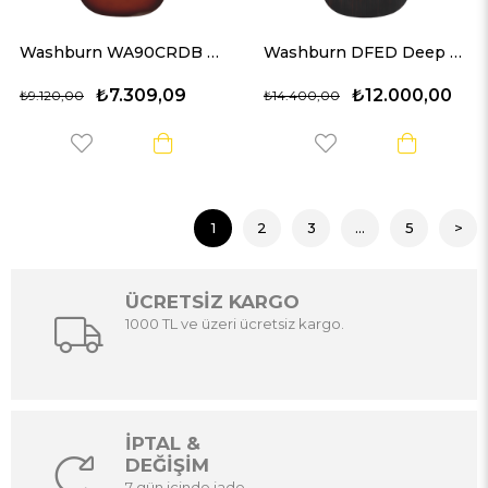
Washburn WA90CRDB Akustik Gitar
Washburn DFED Deep Forest Ebony D Akustik Gitar
₺7.309,09
₺12.000,00
₺9.120,00
₺14.400,00
1
2
3
...
5
>
ÜCRETSİZ KARGO
1000 TL ve üzeri ücretsiz kargo.
İPTAL &
DEĞİŞİM
7 gün içinde iade.