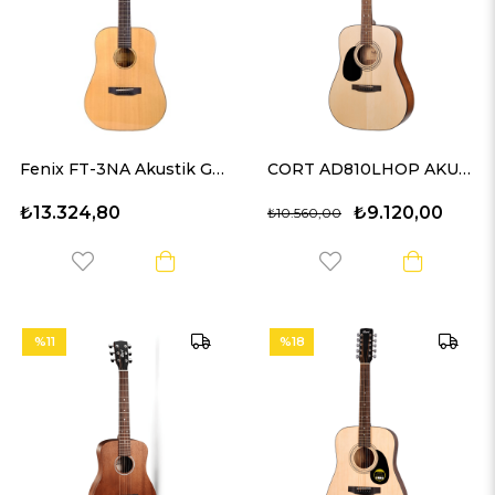
Fenix FT-3NA Akustik Gitar (Natural)
CORT AD810LHOP AKUSTİK GİTAR SOLAK
₺13.324,80
₺9.120,00
₺10.560,00
%11
%18