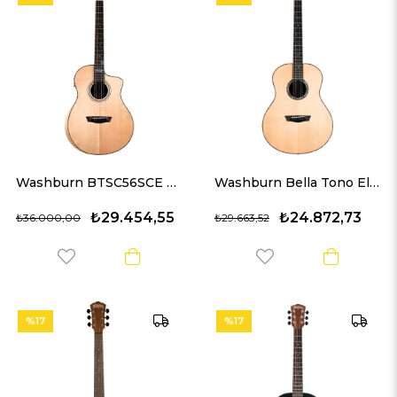
Washburn BTSC56SCE Bella Tono Allure SC56SCE Akustik Gitar
Washburn Bella Tono Elegante S24S Akustik Gitar
₺29.454,55
₺24.872,73
₺36.000,00
₺29.663,52
%17
%17