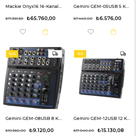
Mackie Onyx16 16-Kanal Analog Mikser (Multi-Track USB)
Gemini GEM-05USB 5 Kanal Mikser
₺65.760,00
₺6.576,00
₺71.361,60
₺7.440,00
%14
%11
Gemini GEM-08USB 8 Kanal Mikser
Gemini GEM-12USB 12 Kanal Mikser
₺9.120,00
₺15.130,08
₺10.560,00
₺17.040,00