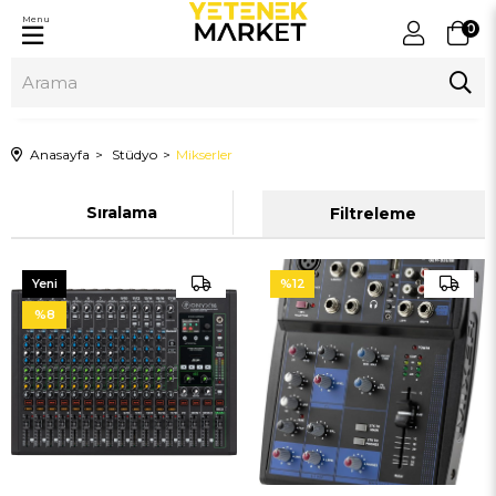
Menu
0
Anasayfa
Stüdyo
Mikserler
Sıralama
Filtreleme
Yeni
%12
Ürün
%8