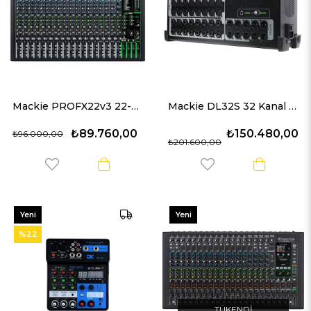
Mackie PROFX22v3 22-Kanal Profesyonel Efektli Mikser
Mackie DL32S 32 Kanal Dijital Mikser
₺89.760,00
₺150.480,00
₺96.000,00
₺201.600,00
Yeni
Yeni
Ürün
Ürün
%22
TÜKENDI