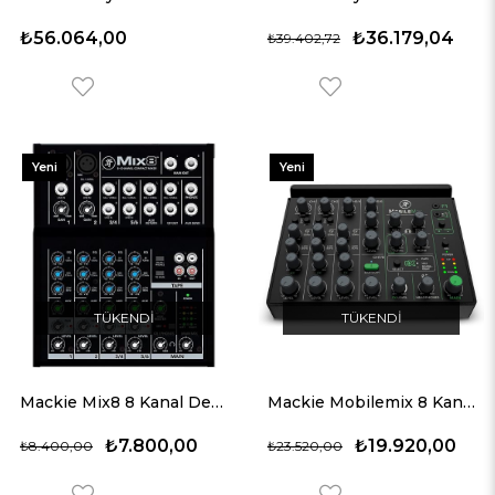
₺56.064,00
₺36.179,04
₺39.402,72
Yeni
Yeni
Ürün
Ürün
TÜKENDI
TÜKENDI
Mackie Mix8 8 Kanal Deck Mikser
Mackie Mobilemix 8 Kanal Dahili Efektli ve Bluetooth Bağlantılı Pil ile Çalışabilen Mikser
₺7.800,00
₺19.920,00
₺8.400,00
₺23.520,00