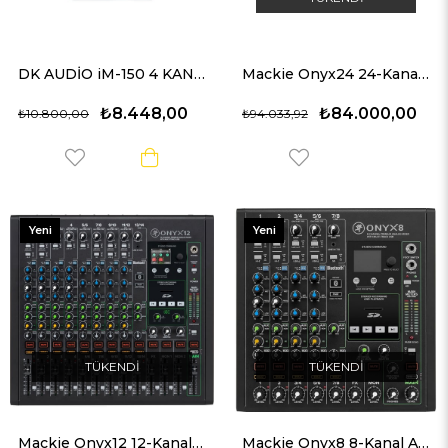
DK AUDİO iM-150 4 KANAL MİKSER
Mackie Onyx24 24-Kanal Analog Mikser (Multi-Track USB)
₺8.448,00
₺84.000,00
₺10.800,00
₺94.033,92
Yeni
Yeni
Ürün
Ürün
TÜKENDI
TÜKENDI
Mackie Onyx12 12-Kanal Analog Mikser (Multi-Track USB)
Mackie Onyx8 8-Kanal Analog Mikser (Multi-Track USB)