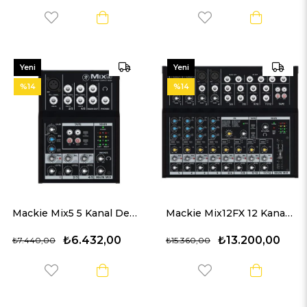
Yeni
Yeni
Ürün
Ürün
%14
%14
Mackie Mix5 5 Kanal Deck Mikser
Mackie Mix12FX 12 Kanal Efektli Deck Mikser
₺6.432,00
₺13.200,00
₺7.440,00
₺15.360,00