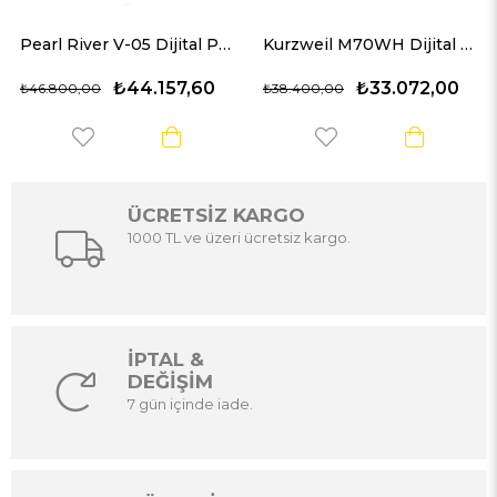
Pearl River V-05 Dijital Piyano (Gül Ağacı)
Kurzweil M70WH Dijital Piyano (Beyaz)
₺44.157,60
₺33.072,00
₺46.800,00
₺38.400,00
ÜCRETSİZ KARGO
1000 TL ve üzeri ücretsiz kargo.
İPTAL &
DEĞİŞİM
7 gün içinde iade.