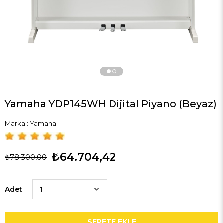
Yamaha YDP145WH Dijital Piyano (Beyaz)
Marka
:
Yamaha
₺64.704,42
₺78.300,00
Adet