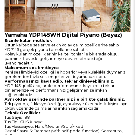
Yamaha YDP145WH Dijital Piyano (Beyaz)
Sizinle kalan mutluluk
Üstün kalitede sesler ve etkin kolay çalım özelliklerine sahip
YDP145 gerçek piyano temellerine sahiptir.
Kolay kullanım özelliklerinin kaliteli tonlar ile bir arada oluşu,
çalımınızı hevesle geliştirmeye devam etme isteği
uyandıracaktır.
Maksimum ses limitleyici
Yeni ses limitleyici özelliği ile hoparlör veya kulaklıkla duymanız
gerekenden fazla sesi engeller ve duyumunuzu korur.
Performansınızı kayıt edip, tekrar dinleyebilirsiniz.
YDP-145 güçlü araçları ile perfomansınızı kayıt edip tekrar
dinlemenize ve performansınızı geliştirmenize imkan
sağlamaktadır.
Aynı oktay üzerinde partneriniz ile birlikte çalabilirsiniz.
Tek piyano, çift klavye özelliği, aynı klavye üzerinde iki kişinin aynı
oktav üzerinde çalmalarına imkan sağlamaktadır.
Teknik Özellikler
Tuş Sayısı: 88
Tuş Tipi: GHS Klavye
Tuş Hassasiyeti: Hard/Medium/Soft/Fixed
Pedal Sayısı: 3: Damper (with half-pedal function), Sostenuto,