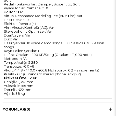
Soft
Pedal Fonksiyonları: Damper, Sostenuto, Soft
Piyanı Tonları: Yamaha CFX
Polifoni: 192
Virtual Resonance Modeling Lite (VRM Lite): Var
Hazır Sesler: 10
Efektler: Reverb (4)
Akıllı Akustik Kontrolü (IAC): Var
Stereophonic Optimizer: Var
Dual/Layers: Var
Duo: Var
Hazır Şarkılar: 10 voice demo songs + 50 classics + 303 lesson
songs
Kayıt Edilen Şarkılar: 1
Hafıza: Ortalama 100 KB/Song (Ortalama 11,000 nota)
Metronom: Var
Tempo Aralığı: 5-280
Transpoze: -6 0 +6
Akort: 414.8 - 440.0 - 466.8 Hz (approx. 0.2 Hz increments)
Kulaklık Girişi: Standard stereo phone jack (x 2)
Fiziksel Özellikler
Genişlik: 1,357 mm
Yükseklik: 815 mm
Derinlik: 422 mm
Ağırlık: 38 kg
YORUMLAR
(0)