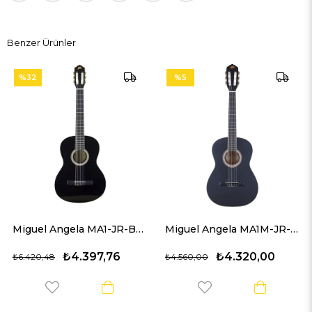
Benzer Ürünler
%5
%1
Miguel Angela MA1-JR-BK 3/4 Klasik Gitar
Miguel Angela MA1M-JR-BK Siyah 3/4 Klasik Gitar (Mat Cilalı)
₺4.397,76
₺4.320,00
₺4.560,00
₺4.080,00