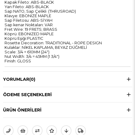
Kapak Fileto: ABS-BLACK
Yan Fileto: ABS-BLACK
Sap:NATO, Sap Çelikli (THRUSROAD)
Klavye: EBONIZE MAPLE
Sap Filetosu: ABS-SİYAH
Sap kenar Noktaları: VAR
Fret Wire: 19 FRETS; BRASS
Köprü: EBONIZED MAPLE
Köprü Eşiği:PLASTIC
Rosette Decoration: TRADITIONAL - ROPE DESIGN
Kulaklar: NİKEL KAPLAMA, BEYAZ DÜĞMELİ
Scale: 3/4 = 610MM (24")
Nut Width: 3/4 = 45MM (1 3/4")
Finish: GLOSS
YORUMLAR
(0)
ÖDEME SEÇENEKLERI
ÜRÜN ÖNERILERI