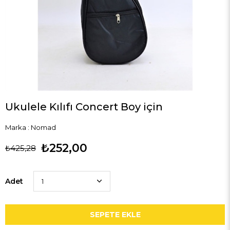
Ukulele Kılıfı Concert Boy için
Marka
:
Nomad
₺252,00
₺425,28
Adet