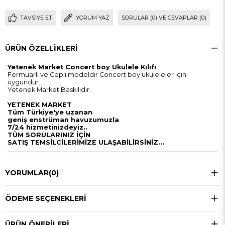
TAVSIYE ET
YORUM YAZ
SORULAR (0) VE CEVAPLAR (0)
ÜRÜN ÖZELLIKLERI
Yetenek Market Concert boy Ukulele Kılıfı
Fermuarlı ve Cepli modeldir Concert boy ukuleleler için
uygundur.
Yetenek Market Baskılıdır.
YETENEK MARKET
Tüm Türkiye'ye uzanan
geniş enstrüman havuzumuzla
7/24 hizmetinizdeyiz..
TÜM SORULARINIZ İÇİN
SATIŞ TEMSİLCİLERİMİZE ULAŞABİLİRSİNİZ…
YORUMLAR
(0)
ÖDEME SEÇENEKLERI
ÜRÜN ÖNERILERI