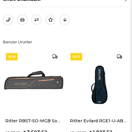
Benzer Ürünler
%38
%27
%
Ritter RBS7-SO-MGB Soprano Saksafon Kılıfı
Ritter Evilard RGE1-U-ABL Soprano Ukulele Kılıfı