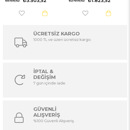
₺3.503,52
₺1.823,52
.615,52
₺2.495,52
₺2.
ÜCRETSİZ KARGO
1000 TL ve üzeri ücretsiz kargo.
İPTAL &
DEĞİŞİM
7 gün içinde iade.
GÜVENLİ
ALIŞVERİŞ
%100 Güvenli Alışveriş.