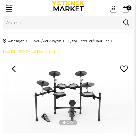
Menu
0
Anasayfa
Davul/Perküsyon
Dijital Bateriler/Davullar
Nux DM-310 Dijital Davul Seti
›