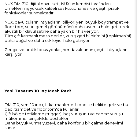
NUX DM-310 dijital davul seti, NUX'un kendisi tarafından
örneklenmiş yüksek kaliteli ses kütüphanesi ve çeşitli pratik
fonksiyonlar sunmaktadır.
NUX, davulcuların ihtiyaçlarını biliyor; yeni büyük boy trampet ve
floor tom, setin genel görünümünü daha uyumlu hale getirerek
akustik bir davul setine daha yakın bir his veriyor.
Tüm çift katmanlı mesh deriler, vuruş geri bildirimini (tepkimesini)
daha doğal ve daha etkileyici hale getiriyor.
Zengin ve pratik fonksiyonlar, her davulcunun çeşitli ihtiyaçlarını
karşılıyor.
Yeni Tasarım 10 İnç Mesh Pad!
DM-310, yeni 10 inç çift katmanlı mesh pad ile birlikte gelir ve bu
pad, trampet ve floor tom'da kullanılır.
Çift bölge tetikleme (trigger), baş vuruşunu ve çapraz vuruşu
mükemmel bir şekilde destekler.
Daha büyük vurma yüzeyi, daha konforlu bir çalma deneyimi
sunar.