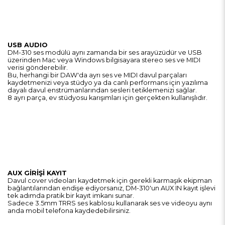
USB AUDIO
DM-310 ses modülü aynı zamanda bir ses arayüzüdür ve USB
üzerinden Mac veya Windows bilgisayara stereo ses ve MIDI
verisi gönderebilir.
Bu, herhangi bir DAW'da ayrı ses ve MIDI davul parçaları
kaydetmenizi veya stüdyo ya da canlı performans için yazılıma
dayalı davul enstrümanlarından sesleri tetiklemenizi sağlar.
8 ayrı parça, ev stüdyosu karışımları için gerçekten kullanışlıdır.
AUX GİRİŞİ KAYIT
Davul cover videoları kaydetmek için gerekli karmaşık ekipman
bağlantılarından endişe ediyorsanız, DM-310'un AUX IN kayıt işlevi
tek adımda pratik bir kayıt imkanı sunar.
Sadece 3.5mm TRRS ses kablosu kullanarak ses ve videoyu aynı
anda mobil telefona kaydedebilirsiniz.