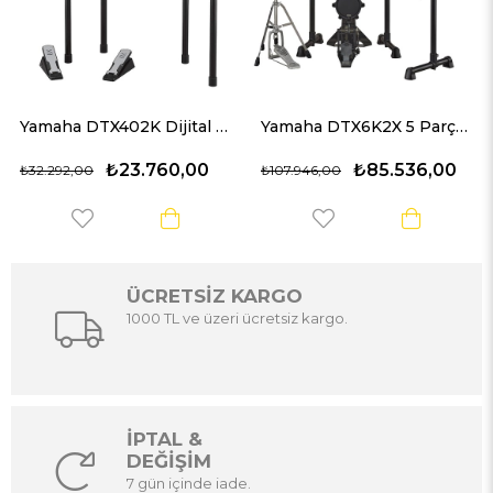
Yamaha DTX402K Dijital Davul
Yamaha DTX6K2X 5 Parça Elektro Davul Seti
₺23.760,00
₺85.536,00
₺32.292,00
₺107.946,00
ÜCRETSİZ KARGO
1000 TL ve üzeri ücretsiz kargo.
İPTAL &
DEĞİŞİM
7 gün içinde iade.