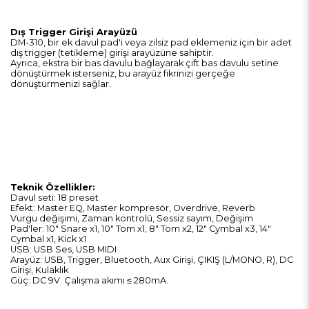
Dış Trigger Girişi Arayüzü
DM-310, bir ek davul pad'i veya zilsiz pad eklemeniz için bir adet
dış trigger (tetikleme) girişi arayüzüne sahiptir.
Ayrıca, ekstra bir bas davulu bağlayarak çift bas davulu setine
dönüştürmek isterseniz, bu arayüz fikrinizi gerçeğe
dönüştürmenizi sağlar.
Teknik Özellikler:
Davul seti: 18 preset
Efekt: Master EQ, Master kompresör, Overdrive, Reverb
Vurgu değişimi, Zaman kontrolü, Sessiz sayım, Değişim
Pad'ler: 10" Snare x1, 10" Tom x1, 8" Tom x2, 12" Cymbal x3, 14"
Cymbal x1, Kick x1
USB: USB Ses, USB MIDI
Arayüz: USB, Trigger, Bluetooth, Aux Girişi, ÇIKIŞ (L/MONO, R), DC
Girişi, Kulaklık
Güç: DC 9V. Çalışma akımı ≤ 280mA.