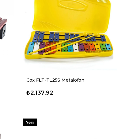
Cox FLT-TL25S Metalofon
₺2.137,92
Yeni
Ürün