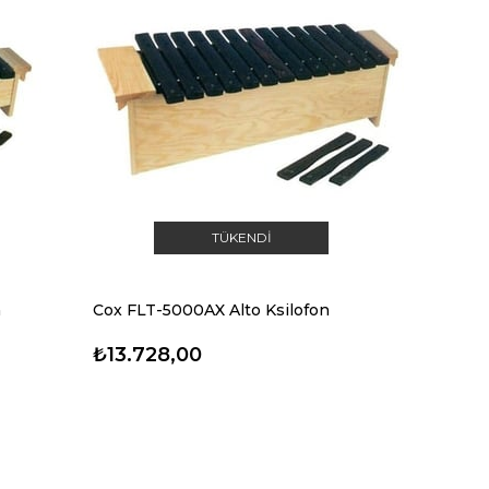
TÜKENDI
n
Cox FLT-5000AX Alto Ksilofon
₺13.728,00