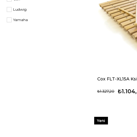
Ludwig
Yamaha
Cox FLT-XL15A Ksi
₺1.104
₺1.327,20
Yeni
Ürün