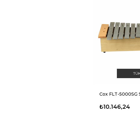
TÜ
₺10.146,24