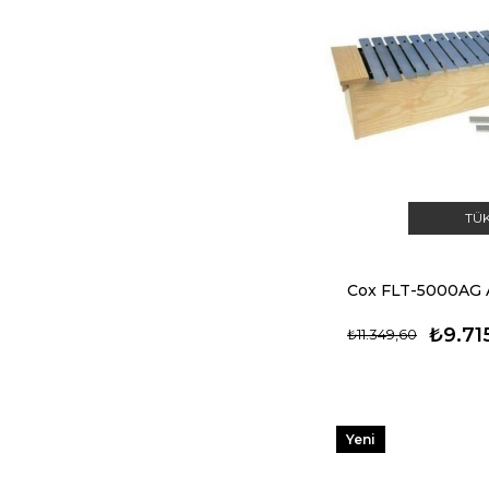
TÜ
Cox FLT-5000AG A
₺9.71
₺11.349,60
Yeni
Ürün