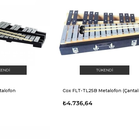
KENDI
TÜKENDI
talofon
Cox FLT-TL25B Metalofon (Çantalı
₺4.736,64