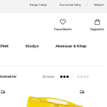
Kargo Takip
Kurumsal Satış
İletişim
Favorilerim
Sepetim
Efekt
Stüdyo
Aksesuar & Kitap
Stoktakiler
20 Ürün