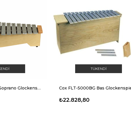
KENDI
TÜKENDI
Cox FLT-5000SG Soprano Glockenspiel
Cox FLT-5000BG Bas Glockenspie
₺22.828,80