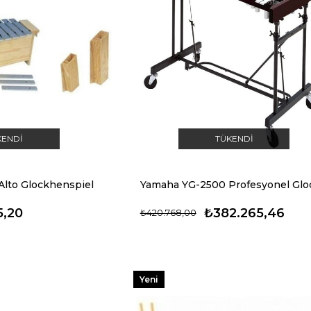
KENDI
TÜKENDI
lto Glockhenspiel
5,20
₺382.265,46
₺420.768,00
Yeni
Ürün