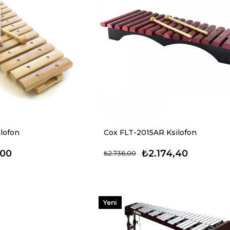
lofon
Cox FLT-2015AR Ksilofon
,00
₺2.174,40
₺2.736,00
Yeni
Ürün