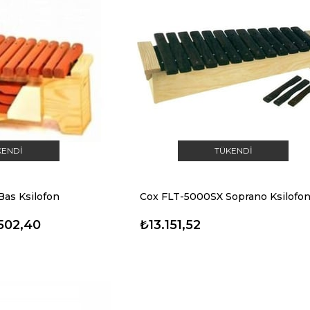
KENDI
TÜKENDI
as Ksilofon
Cox FLT-5000SX Soprano Ksilofo
502,40
₺13.151,52