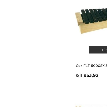
TÜ
Cox FLT-5000SX S
₺11.953,92