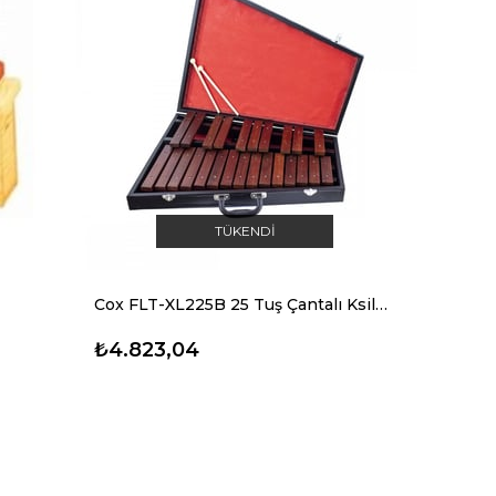
TÜKENDI
Cox FLT-XL225B 25 Tuş Çantalı Ksilofon
₺4.823,04