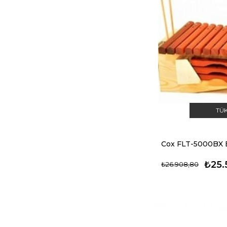
TÜ
Cox FLT-5000BX B
₺25.
₺26.908,80