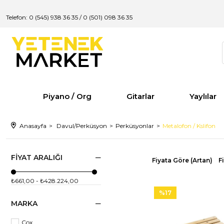
Telefon: 0 (545) 938 36 35
/
0 (501) 098 36 35
Piyano / Org
Gitarlar
Yaylılar
Anasayfa
Davul/Perküsyon
Perküsyonlar
Metalofon / Kslifon
FIYAT ARALIĞI
Fiyata Göre (Artan)
F
₺661,00 - ₺428.224,00
%17
MARKA
Cox