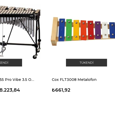
KENDI
TÜKENDI
Ludwig Musser M55 Pro Vibe 3.5 Oktav Vibrafon
Cox FLT3008 Metalofon
8.223,84
₺661,92