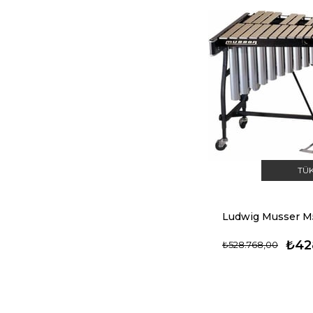
TÜ
₺42
₺528.768,00