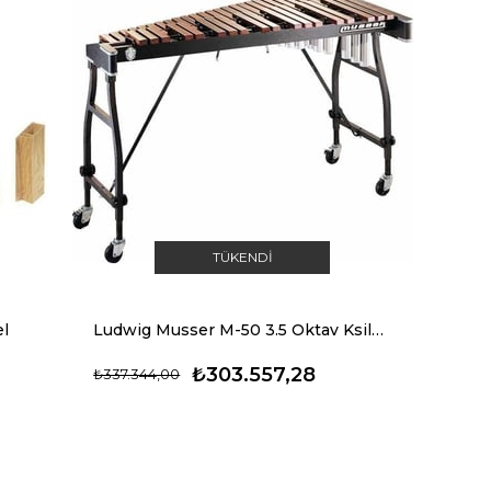
TÜKENDI
l
Ludwig Musser M-50 3.5 Oktav Ksilofon
₺303.557,28
₺337.344,00