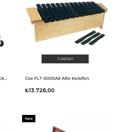
TÜKENDI
Yamaha YG-2500 Profesyonel Glockenspiel
Cox FLT-5000AX Alto Ksilofon
₺13.728,00
Yeni
Ürün