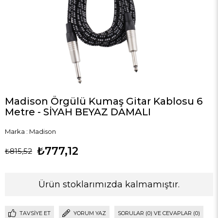
Madison Örgülü Kumaş Gitar Kablosu 6
Metre - SİYAH BEYAZ DAMALI
Marka
:
Madison
₺777,12
₺815,52
Ürün stoklarımızda kalmamıştır.
TAVSIYE ET
YORUM YAZ
SORULAR (0) VE CEVAPLAR (0)