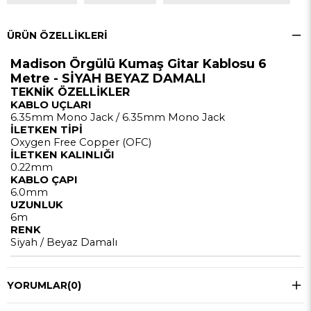
ÜRÜN ÖZELLIKLERI
Madison Örgülü Kumaş Gitar Kablosu 6
Metre - SİYAH BEYAZ DAMALI
TEKNİK ÖZELLİKLER
KABLO UÇLARI
6.35mm Mono Jack / 6.35mm Mono Jack
İLETKEN TİPİ
Oxygen Free Copper (OFC)
İLETKEN KALINLIĞI
0.22mm
KABLO ÇAPI
6.0mm
UZUNLUK
6m
RENK
Siyah / Beyaz Damalı
YORUMLAR
(0)