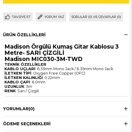
TAVSIYE ET
YORUM YAZ
SORULAR (0) VE CEVAPLAR (0)
ÜRÜN ÖZELLIKLERI
Madison Örgülü Kumaş Gitar Kablosu 3
Metre- SARI ÇİZGİLİ
Madison MIC030-3M-TWD
TEKNİK ÖZELLİKLER
KABLO UÇLARI
: 6.35mm Mono Jack / 6.35mm Mono Jack
İLETKEN TİPİ
: Oxygen Free Copper (OFC)
İLETKEN KALINLIĞI
: 0.22mm
KABLO ÇAPI
: 6.0mm
UZUNLUK
: 3m
RENK
: Sarı / Çizgili
YORUMLAR
(0)
ÖDEME SEÇENEKLERI