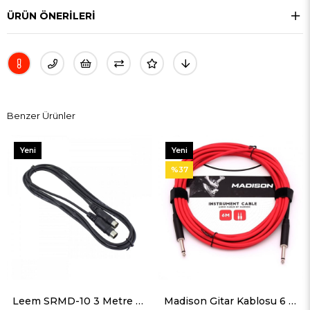
ÜRÜN ÖNERILERI
Benzer Ürünler
Yeni
Yeni
Ürün
Ürün
%37
Leem SRMD-10 3 Metre MIDI Kablo
Madison Gitar Kablosu 6 Metre- KIRMIZI