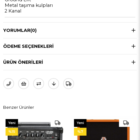
Metal taşıma kulpları
2 Kanal
YORUMLAR
(0)
ÖDEME SEÇENEKLERI
ÜRÜN ÖNERILERI
Benzer Ürünler
Yeni
Yeni
Ürün
Ürün
%7
%15