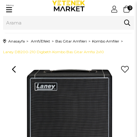
Menu
0
Anasayfa
Amfi/Efekt
Bas Gitar Amfileri
Kombo Amfiler
Laney DB200-210 Digbeth Kombo Bas Gitar Amfisi 2x10
›