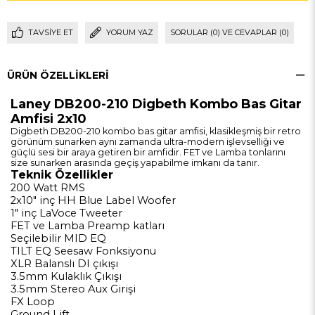
TAVSIYE ET
YORUM YAZ
SORULAR (0) VE CEVAPLAR (0)
ÜRÜN ÖZELLIKLERI
Laney DB200-210 Digbeth Kombo Bas Gitar
Amfisi 2x10
Digbeth DB200-210 kombo bas gitar amfisi, klasikleşmiş bir retro
görünüm sunarken aynı zamanda ultra-modern işlevselliği ve
güçlü sesi bir araya getiren bir amfidir. FET ve Lamba tonlarını
size sunarken arasında geçiş yapabilme imkanı da tanır.
Teknik Özellikler
200 Watt RMS
2x10" inç HH Blue Label Woofer
1" inç LaVoce Tweeter
FET ve Lamba Preamp katları
Seçilebilir MID EQ
TILT EQ Seesaw Fonksiyonu
XLR Balanslı DI çıkışı
3.5mm Kulaklık Çıkışı
3.5mm Stereo Aux Girişi
FX Loop
Ground Lift