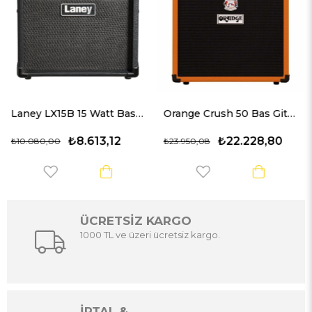
Laney LX15B 15 Watt Bas Gitar Amfisi
Orange Crush 50 Bas Gitar Kombo Amfi
,12
₺22.228,80
₺8.613,
₺23.950,08
₺10.080,00
ÜCRETSİZ KARGO
1000 TL ve üzeri ücretsiz kargo.
İPTAL &