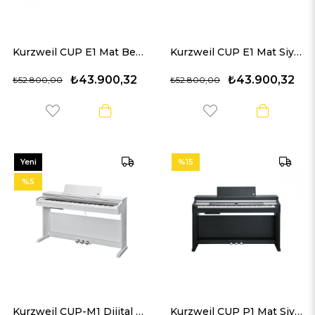
Kurzweil CUP E1 Mat Beyaz Dijital Piyano
Kurzweil CUP E1 Mat Siyah Dijital Piyano
₺43.900,32
₺43.900,32
₺52.800,00
₺52.800,00
Yeni
%15
Ürün
%5
Kurzweil CUP-M1 Dijital Piyano (BEYAZ)
Kurzweil CUP P1 Mat Siyah Dijital Piyano