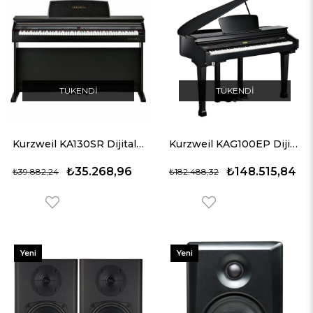
TÜKENDI
TÜKENDI
Kurzweil KA130SR Dijital Piyano (Kahverengi)
Kurzweil KAG100EP Dijital Kuyruklu Piyano (Parlak Siyah)
₺35.268,96
₺148.515,84
₺39.882,24
₺182.488,32
Yeni
Yeni
Ürün
Ürün