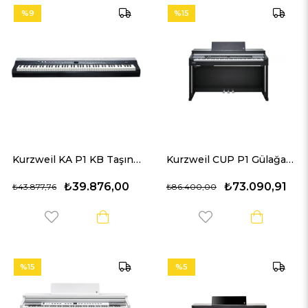
%9
%15
Kurzweil KA P1 KB Taşınabilir Dijital Piyano
Kurzweil CUP P1 Gülağacı Dijital Piyano
₺39.876,00
₺73.090,91
₺43.877,76
₺86.400,00
%15
%5