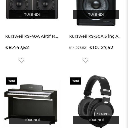
TÜKENDI
TÜKENDI
Kurzweil KS-40A Aktif Referans Monitörü
Kurzweil KS-50A 5 İnç Aktif Referans Monitörü
₺8.447,52
₺10.127,52
₺14.975,52
Yeni
Yeni
Ürün
Ürün
TÜKENDI
TÜKENDI