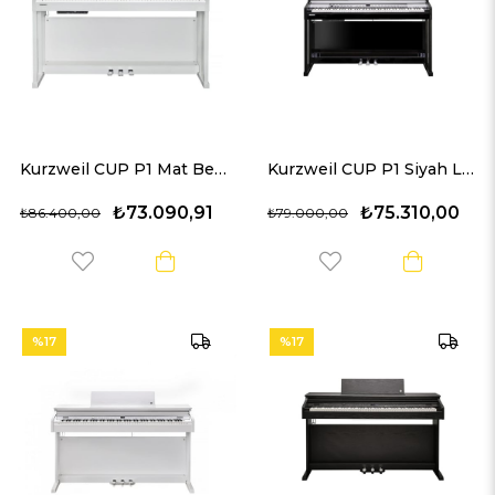
Kurzweil CUP P1 Mat Beyaz Dijital Piyano
Kurzweil CUP P1 Siyah Lake Dijital Piyano
₺73.090,91
₺75.310,00
₺86.400,00
₺79.000,00
%17
%17