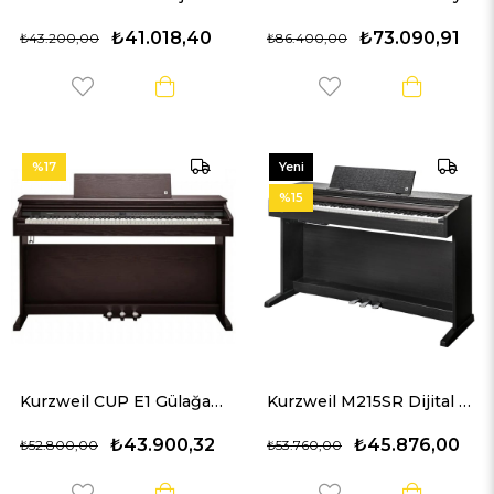
₺41.018,40
₺73.090,91
₺43.200,00
₺86.400,00
%17
Yeni
Ürün
%15
Kurzweil CUP E1 Gülağacı Dijital Piyano
Kurzweil M215SR Dijital Piyano (Gülağacı)
₺43.900,32
₺45.876,00
₺52.800,00
₺53.760,00