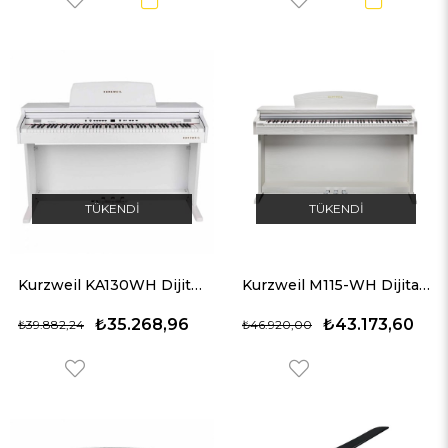
TÜKENDI
TÜKENDI
Kurzweil KA130WH Dijital Piyano (Beyaz)
Kurzweil M115-WH Dijital Piyano (Beyaz)
₺35.268,96
₺43.173,60
₺39.882,24
₺46.920,00