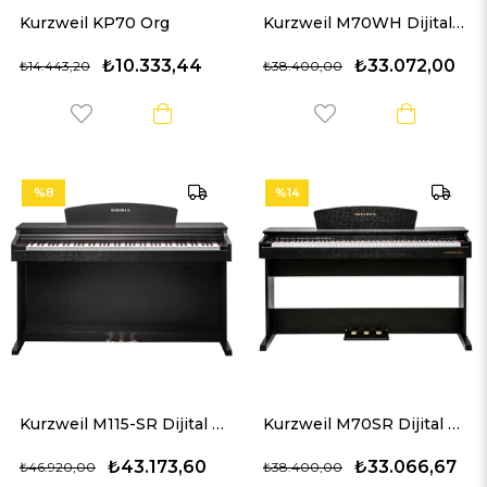
Kurzweil KP70 Org
Kurzweil M70WH Dijital Piyano (Beyaz)
₺10.333,44
₺33.072,00
₺14.443,20
₺38.400,00
%8
%14
Kurzweil M115-SR Dijital Piyano (Kahverengi)
Kurzweil M70SR Dijital Piyano (Gülağacı)
₺43.173,60
₺33.066,67
₺46.920,00
₺38.400,00