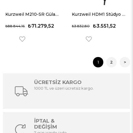
Kurzweil M210-SR Gülağacı Dijital Piyano
Kurzweil HDM1 Stüdyo Referans Kulaklığı
₺71.279,52
₺3.551,52
₺88.844,16
₺3.832,80
1
2
>
ÜCRETSİZ KARGO
1000 TL ve üzeri ücretsiz kargo.
İPTAL &
DEĞİŞİM
7 gün içinde iade.