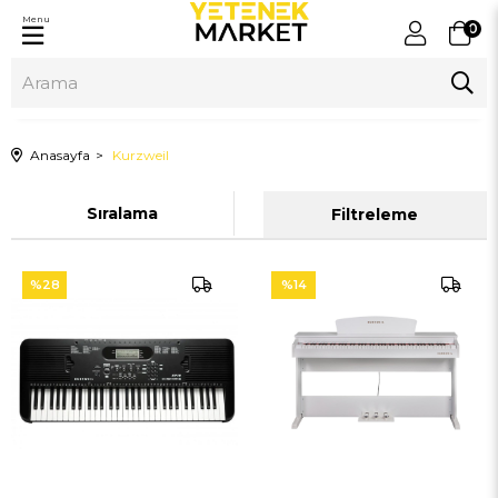
Menu
0
Anasayfa
Kurzweil
Sıralama
Filtreleme
%28
%14