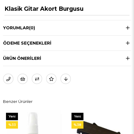
Klasik Gitar Akort Burgusu
YORUMLAR
(0)
ÖDEME SEÇENEKLERI
ÜRÜN ÖNERILERI
Benzer Ürünler
Yeni
Yeni
Ürün
Ürün
%33
%38