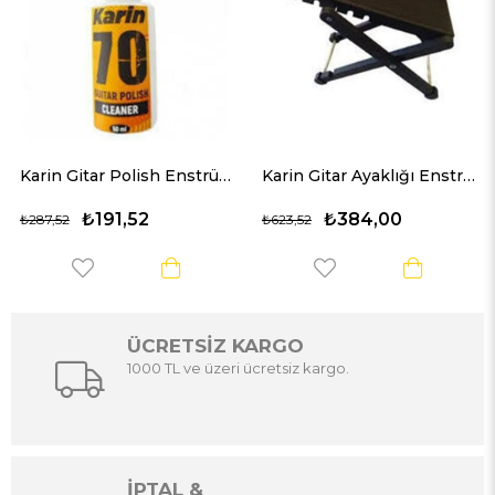
Karin Gitar Polish Enstrüman Bakım ve Temizlik Ürünü
Karin Gitar Ayaklığı Enstrüman Ayak Sehpası
₺191,52
₺384,00
₺287,52
₺623,52
ÜCRETSİZ KARGO
1000 TL ve üzeri ücretsiz kargo.
İPTAL &