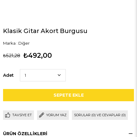
Klasik Gitar Akort Burgusu
Marka
:
Diğer
₺492,00
₺521,28
Adet
TAVSIYE ET
YORUM YAZ
SORULAR (0) VE CEVAPLAR (0)
ÜRÜN ÖZELLIKLERI