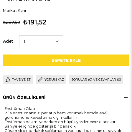
Marka
:
Karin
₺191,52
₺287,52
Adet
TAVSIYE ET
YORUM YAZ
SORULAR (0) VE CEVAPLAR (0)
ÜRÜN ÖZELLIKLERI
Enstrüman Cilası
cila enstrümanınızı parlatıp hem korumak hemde eski
görünümüne kavuşturmak için kullanılır .
Enstürman bakımı yaparken en büyük yardımcınız olacaktır .
Saniyeler içinde gösterişli bir parlaklık.
Gösterişli bir parlaklık sağlamanın yanı sıra, bu cilanın ultraviyole