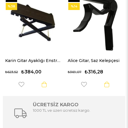
Ürün
Ürün
%14
%6
Karin Gitar Ayaklığı Enstrüman Ayak Sehpası
Alice Gitar, Saz Kelepçesi
Gitar Mikrofonu
00
₺316,28
₺1.266
₺369,07
₺1.341,12
ÜCRETSİZ KARGO
1000 TL ve üzeri ücretsiz kargo.