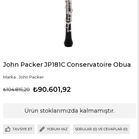
John Packer JP181C Conservatoire Obua
Marka
:
John Packer
₺90.601,92
₺104.815,20
Ürün stoklarımızda kalmamıştır.
TAVSIYE ET
YORUM YAZ
SORULAR (0) VE CEVAPLAR (0)