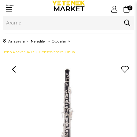
Menu
0
Anasayfa
Nefesliler
Obualar
John Packer JP181C Conservatoire Obua