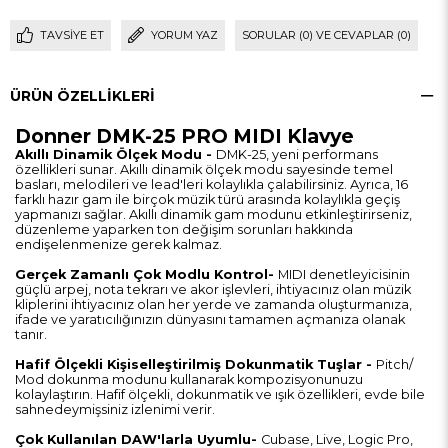
TAVSIYE ET
YORUM YAZ
SORULAR (0) VE CEVAPLAR (0)
ÜRÜN ÖZELLIKLERI
Donner DMK-25 PRO MIDI Klavye
Akıllı Dinamik Ölçek Modu -
DMK-25, yeni performans
özellikleri sunar. Akıllı dinamik ölçek modu sayesinde temel
basları, melodileri ve lead'leri kolaylıkla çalabilirsiniz. Ayrıca, 16
farklı hazır gam ile birçok müzik türü arasında kolaylıkla geçiş
yapmanızı sağlar. Akıllı dinamik gam modunu etkinleştirirseniz,
düzenleme yaparken ton değişim sorunları hakkında
endişelenmenize gerek kalmaz.
Gerçek Zamanlı Çok Modlu Kontrol-
MIDI denetleyicisinin
güçlü arpej, nota tekrarı ve akor işlevleri, ihtiyacınız olan müzik
kliplerini ihtiyacınız olan her yerde ve zamanda oluşturmanıza,
ifade ve yaratıcılığınızın dünyasını tamamen açmanıza olanak
tanır.
Hafif Ölçekli Kişiselleştirilmiş Dokunmatik Tuşlar -
Pitch/
Mod dokunma modunu kullanarak kompozisyonunuzu
kolaylaştırın. Hafif ölçekli, dokunmatik ve ışık özellikleri, evde bile
sahnedeymişsiniz izlenimi verir.
Çok Kullanılan DAW'larla Uyumlu-
Cubase, Live, Logic Pro,