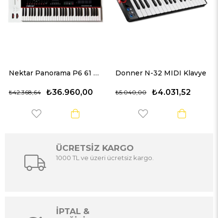
Nektar Panorama P6 61 Tuşlu USB Midi Klavye
Donner N-32 MIDI Klavye
960,00
₺4.031,52
₺3.263
₺5.040,00
₺5.040,00
ÜCRETSİZ KARGO
1000 TL ve üzeri ücretsiz kargo.
İPTAL &