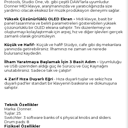
Protools, Studio One, vb. gibi çeşitli DAW'larla uyumludur.
Donner MIDI klavye, aranjmanınızda ve yaratıcılığınızda size
yardımcı olacak eksiksiz bir müzik prodüksiyon deneyimi sağlar.
Yüksek Çözünürlüklü OLED Ekran -
Midi klavye, basit bir
panel tasarımına ve belirli parametreleri gösterebilen yüksek
çözünürlüklü bir OLED ekrana sahiptir. Tını düzenlemeyi ve
oluşturmayı kolaylaştırmak için arpej, hız ve diğer işlevleri gerçek
zamanlı olarak görüntüleyin.
Küçük ve Hafif-
Küçük ve hafif! Stüdyo, cafe gibi dış mekanlara
yanınızda getirebilirsiniz. İlhamınızı ne zaman ve nerede
bulursanız kaydedin.
İlham Yaratmaya Başlamak İçin 3 Basit Adım -
Uyumluluğu
ve USB üzerinden aldığı güç ile Sürücü ve Güç Kaynağını
unutabilirsiniz. Sadece tak ve çalıştır!
4 Zarif Hıza Duyarlı Eğri
- Hıza duyarlı tuşlar ve sekiz hıza
duyarlı pad'ler standart bir klavyenin baskısına ve dokunuşuna
sahiptir.
Teknik Özellikler
Marka: Donner.
Tuşlar: 25.
Switchler: 3 software banks of 4 physical knobs and sliders.
Drum pads: 8.
Fiziksel Özellikler