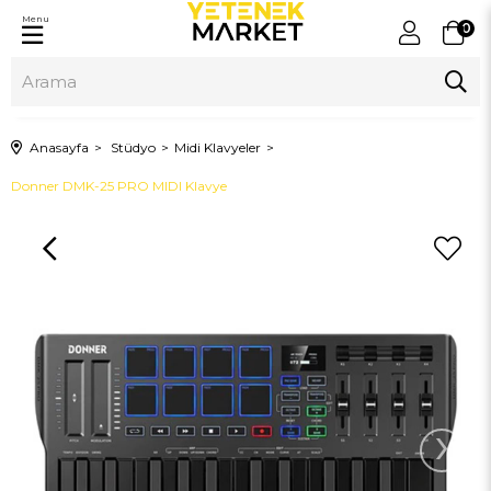
Menu
0
Anasayfa
Stüdyo
Midi Klavyeler
Donner DMK-25 PRO MIDI Klavye
›