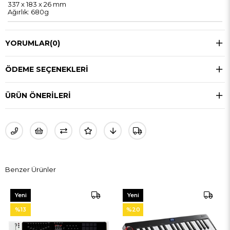
337 x 183 x 26 mm
Ağırlık: 680g
YORUMLAR
(0)
ÖDEME SEÇENEKLERI
ÜRÜN ÖNERILERI
Benzer Ürünler
Yeni
Yeni
Ürün
Ürün
%20
%35