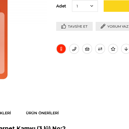
Adet
TAVSIYE ET
YORUM YAZ
KLERI
ÜRÜN ÖNERILERI
net Kamışı (3 lü) No:2