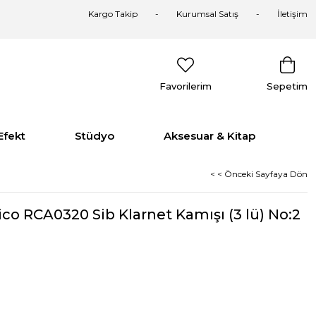
Kargo Takip
Kurumsal Satış
İletişim
Favorilerim
Sepetim
Efekt
Stüdyo
Aksesuar & Kitap
< < Önceki Sayfaya Dön
o RCA0320 Sib Klarnet Kamışı (3 lü) No:2