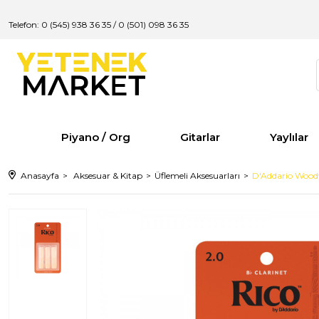
Telefon: 0 (545) 938 36 35
/
0 (501) 098 36 35
Piyano / Org
Gitarlar
Yaylılar
Anasayfa
Aksesuar & Kitap
Üflemeli Aksesuarları
D'Addario Woodw