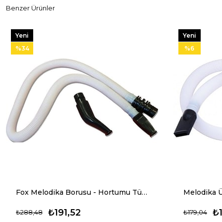
Benzer Ürünler
Yeni
Yeni
Ürün
Ürün
%34
%6
Fox Melodika Borusu - Hortumu Tüm markalara Uyumlu
Melodika 
₺191,52
₺
₺288,48
₺179,04