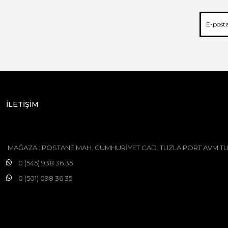
İLETİŞİM
MAĞAZA : POSTANE MAH. CUMHURİYET CAD. TUZLA PORT AVM TU
0 (545) 938 36 35
0 (501) 098 36 35