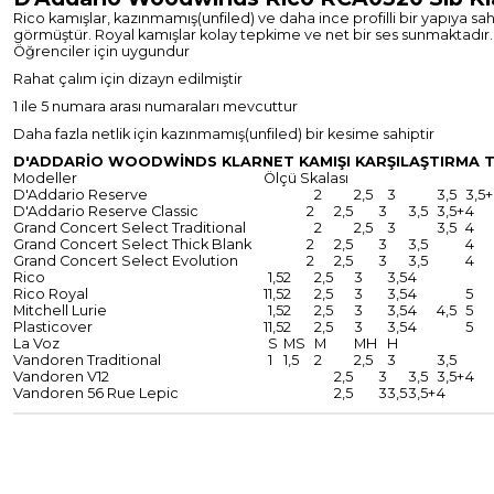
Rico kamışlar, kazınmamış(unfiled) ve daha ince profilli bir yapıya s
görmüştür. Royal kamışlar kolay tepkime ve net bir ses sunmaktadır.
Öğrenciler için uygundur
Rahat çalım için dizayn edilmiştir
1 ile 5 numara arası numaraları mevcuttur
Daha fazla netlik için kazınmamış(unfiled) bir kesime sahiptir
D'ADDARİO WOODWİNDS KLARNET KAMIŞI KARŞILAŞTIRMA 
Modeller
Ölçü Skalası
D'Addario Reserve
2
2,5
3
3,5
3,5+
D'Addario Reserve Classic
2
2,5
3
3,5
3,5+
4
Grand Concert Select Traditional
2
2,5
3
3,5
4
Grand Concert Select Thick Blank
2
2,5
3
3,5
4
Grand Concert Select Evolution
2
2,5
3
3,5
4
Rico
1,5
2
2,5
3
3,5
4
Rico Royal
1
1,5
2
2,5
3
3,5
4
5
Mitchell Lurie
1,5
2
2,5
3
3,5
4
4,5
5
Plasticover
1
1,5
2
2,5
3
3,5
4
5
La Voz
S
MS
M
MH
H
Vandoren Traditional
1
1,5
2
2,5
3
3,5
Vandoren V12
2,5
3
3,5
3,5+
4
Vandoren 56 Rue Lepic
2,5
3
3,5
3,5+
4