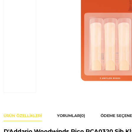
ÜRÜN ÖZELLIKLERI
YORUMLAR
(0)
ÖDEME SEÇENE
D'Addario Woodwinds Rico RCA0320 Sib Klar