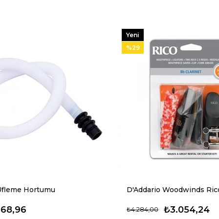
Yeni
Ürün
%29
Üfleme Hortumu
168,96
₺3.054,24
₺4.284,00