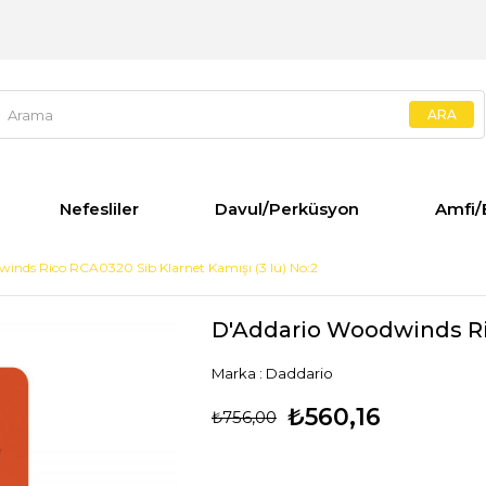
Nefesliler
Davul/Perküsyon
Amfi/
inds Rico RCA0320 Sib Klarnet Kamışı (3 lü) No:2
D'Addario Woodwinds Ric
Marka
:
Daddario
₺560,16
₺756,00