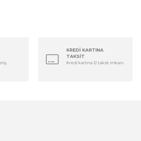
KREDİ KARTINA
TAKSİT
riş.
Kredi kartına 12 taksit imkanı.