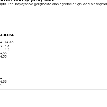
ahiptir. Yeni başlayan ve gelişmekte olan öğrenciler için ideal bir seçi
TABLOSU
4
4+
4,5
4+
4,5
4,5
4,5
5
4,5
5
4
5
4,5
5
5