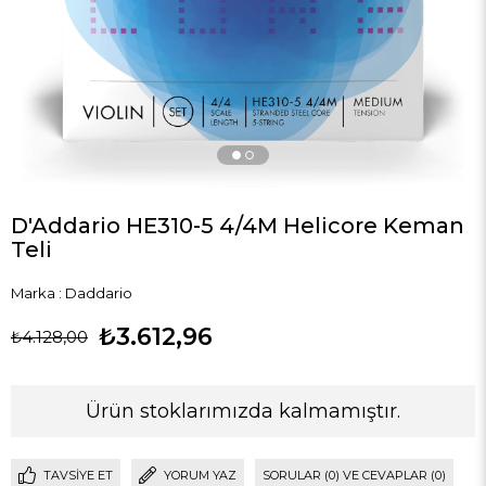
D'Addario HE310-5 4/4M Helicore Keman
Teli
Marka
:
Daddario
₺3.612,96
₺4.128,00
Ürün stoklarımızda kalmamıştır.
TAVSIYE ET
YORUM YAZ
SORULAR (0) VE CEVAPLAR (0)