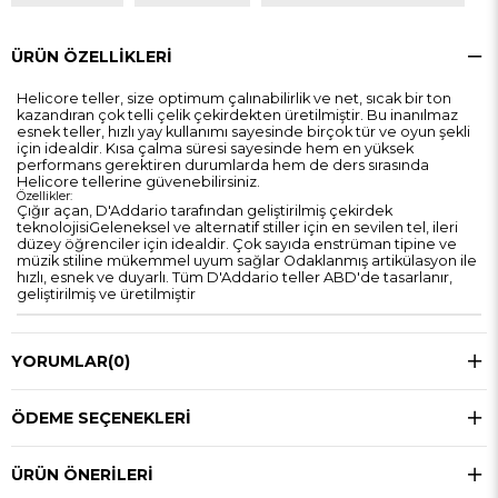
ÜRÜN ÖZELLIKLERI
Helicore teller, size optimum çalınabilirlik ve net, sıcak bir ton
kazandıran çok telli çelik çekirdekten üretilmiştir. Bu inanılmaz
esnek teller, hızlı yay kullanımı sayesinde birçok tür ve oyun şekli
için idealdir. Kısa çalma süresi sayesinde hem en yüksek
performans gerektiren durumlarda hem de ders sırasında
Helicore tellerine güvenebilirsiniz.
Özellikler:
Çığır açan, D'Addario tarafından geliştirilmiş çekirdek
teknolojisiGeleneksel ve alternatif stiller için en sevilen tel, ileri
düzey öğrenciler için idealdir. Çok sayıda enstrüman tipine ve
müzik stiline mükemmel uyum sağlar Odaklanmış artikülasyon ile
hızlı, esnek ve duyarlı. Tüm D'Addario teller ABD'de tasarlanır,
geliştirilmiş ve üretilmiştir
YORUMLAR
(0)
ÖDEME SEÇENEKLERI
ÜRÜN ÖNERILERI