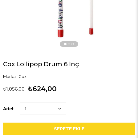
Cox Lollipop Drum 6 İnç
Marka
:
Cox
₺624,00
₺1.056,00
Adet