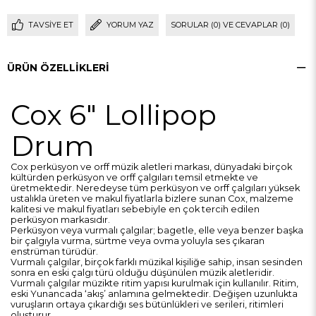
TAVSIYE ET
YORUM YAZ
SORULAR (0) VE CEVAPLAR (0)
ÜRÜN ÖZELLIKLERI
Cox 6" Lollipop
Drum
Cox perküsyon ve orff müzik aletleri markası, dünyadaki birçok
kültürden perküsyon ve orff çalgıları temsil etmekte ve
üretmektedir. Neredeyse tüm perküsyon ve orff çalgıları yüksek
ustalıkla üreten ve makul fiyatlarla bizlere sunan Cox, malzeme
kalitesi ve makul fiyatları sebebiyle en çok tercih edilen
perküsyon markasıdır.
Perküsyon veya vurmalı çalgılar; bagetle, elle veya benzer başka
bir çalgıyla vurma, sürtme veya ovma yoluyla ses çıkaran
enstrüman türüdür.
Vurmalı çalgılar, birçok farklı müzikal kişiliğe sahip, insan sesinden
sonra en eski çalgı türü olduğu düşünülen müzik aletleridir.
Vurmalı çalgılar müzikte ritim yapısı kurulmak için kullanılır.
Ritim,
eski Yunancada ‘akış’ anlamına gelmektedir. Değişen uzunlukta
vuruşların ortaya çıkardığı ses bütünlükleri ve serileri, ritimleri
oluşturur.