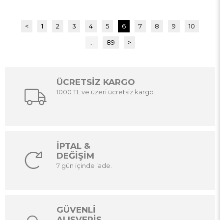
<
1
2
3
4
5
6
7
8
9
10
...
89
>
ÜCRETSİZ KARGO
1000 TL ve üzeri ücretsiz kargo.
İPTAL &
DEĞİŞİM
7 gün içinde iade.
GÜVENLİ
ALIŞVERİŞ