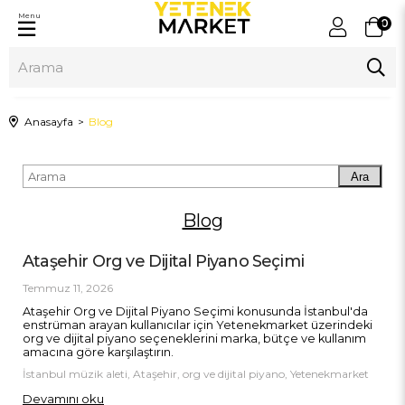
Menu
0
Anasayfa
Blog
Ara
Blog
Ataşehir Org ve Dijital Piyano Seçimi
Temmuz 11, 2026
Ataşehir Org ve Dijital Piyano Seçimi konusunda İstanbul'da
enstrüman arayan kullanıcılar için Yetenekmarket üzerindeki
org ve dijital piyano seçeneklerini marka, bütçe ve kullanım
amacına göre karşılaştırın.
İstanbul müzik aleti, Ataşehir, org ve dijital piyano, Yetenekmarket
Devamını oku