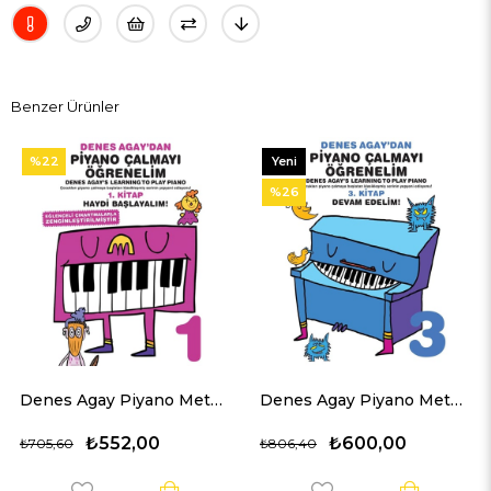
Benzer Ürünler
Yeni
Yeni
Ürün
Ürün
%26
%22
Denes Agay Piyano Metodu 1. Kitap GÜNCEL BASKI
Denes Agay Piyano Metodu 3. Kitap GÜNCEL BASKI
₺600,00
₺648,00
₺806,40
₺831,36