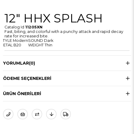
12" HHX SPLASH
Catalog Id
11205XN
Fast, biting, and colorful with a punchy attack and rapid decay
rate for increased bite.
STYLE
Modern
SOUND
Dark
METAL
B20
WEIGHT
Thin
YORUMLAR
(0)
ÖDEME SEÇENEKLERI
ÜRÜN ÖNERILERI