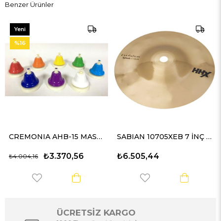
Benzer Ürünler
Yeni
Ürün
%16
CREMONIA AHB-15 MASA ZİLİ SETİ 8 Lİ DESKBELL
SABIAN 10705XEB 7 İNÇ ZİL
₺3.370,56
₺6.505,44
₺4.004,16
ÜCRETSİZ KARGO