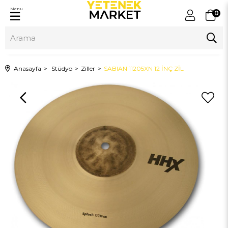
Menu
0
Anasayfa
Stüdyo
Ziller
SABIAN 11205XN 12 İNÇ ZİL