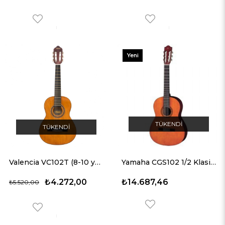
Yeni
Ürün
TÜKENDI
TÜKENDI
Valencia VC102T (8-10 yaş grubu) Naturel 1/2 Klasik Gitar
Yamaha CGS102 1/2 Klasik Gitar
₺4.272,00
₺14.687,46
₺5.520,00