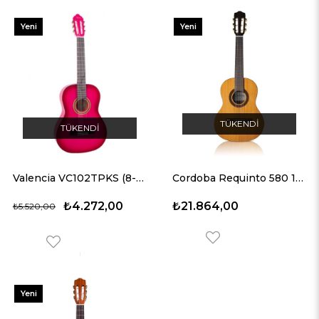
Yeni
Yeni
Ürün
Ürün
TÜKENDI
TÜKENDI
Valencia VC102TPKS (8-10 yaş grubu) PEMBE 1/2 Klasik Gitar
Cordoba Requinto 580 1/2 Klasik Gitar
₺4.272,00
₺21.864,00
₺5.520,00
Yeni
Ürün