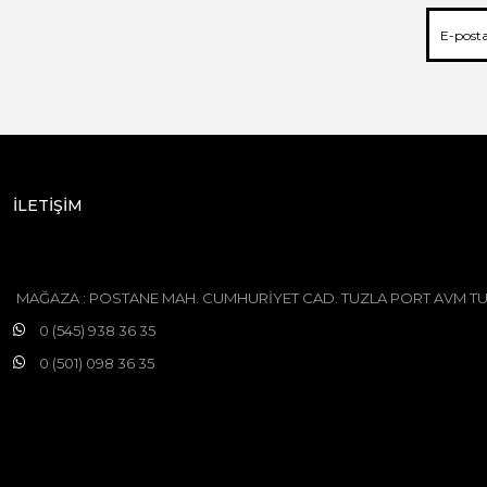
İLETİŞİM
MAĞAZA : POSTANE MAH. CUMHURİYET CAD. TUZLA PORT AVM TU
0 (545) 938 36 35
0 (501) 098 36 35