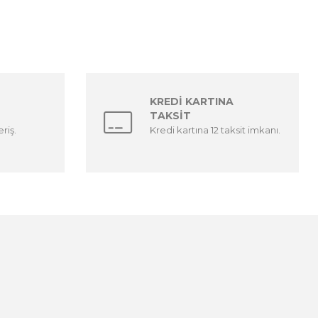
KREDİ KARTINA
TAKSİT
riş.
Kredi kartına 12 taksit imkanı.